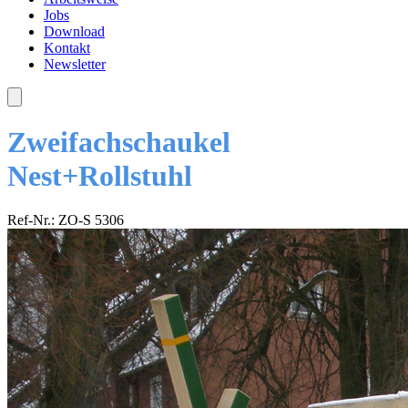
Jobs
Download
Kontakt
Newsletter
Zweifachschaukel
Nest+Rollstuhl
Ref-Nr.: ZO-S 5306